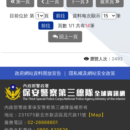
第一頁
上一頁
下一頁
最末頁
目前位於 第
頁
前往
資料每次顯示
筆
前往
頁數 1/1 共有
14
筆
回上一頁
瀏覽人次：
2493
政府網站資料開放宣告
｜
隱私權及網站安全政策
內政部警政署保安警察第三總隊版權所有
地址：231075新北市新店區屈尺路11號
【Map】
服務電話：
02-26668601
檢舉走私專線：
0800-520525